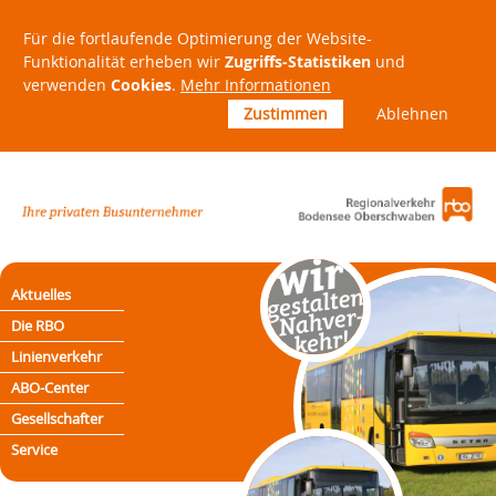
Für die fortlaufende Optimierung der Website-
Funktionalität erheben wir
Zugriffs-Statistiken
und
verwenden
Cookies
.
Mehr Informationen
Zustimmen
Ablehnen
Aktuelles
Die RBO
Linienverkehr
ABO-Center
Gesellschafter
Service