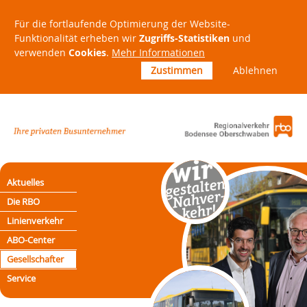
Für die fortlaufende Optimierung der Website-
Funktionalität erheben wir
Zugriffs-Statistiken
und
verwenden
Cookies
.
Mehr Informationen
Zustimmen
Ablehnen
Aktuelles
Die RBO
Linienverkehr
ABO-Center
Gesellschafter
Service