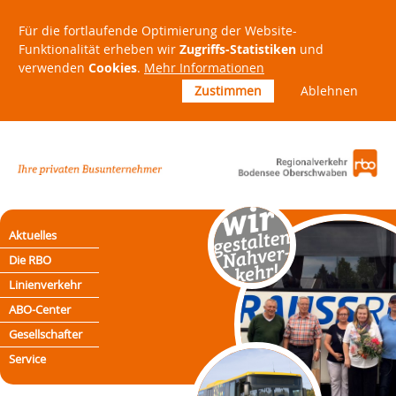
Für die fortlaufende Optimierung der Website-
Funktionalität erheben wir
Zugriffs-Statistiken
und
verwenden
Cookies
.
Mehr Informationen
Zustimmen
Ablehnen
Aktuelles
Die RBO
Linienverkehr
ABO-Center
Gesellschafter
Service