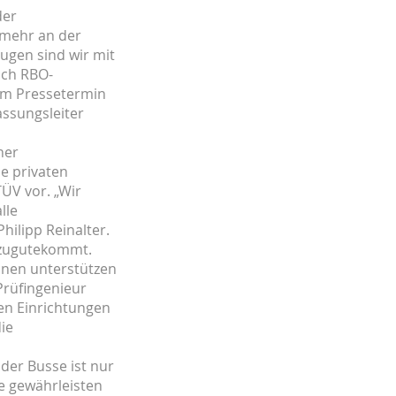
der
mehr an der
ugen sind wir mit
ich RBO-
eim Pressetermin
assungsleiter
ner
e privaten
ÜV vor. „Wir
lle
hilipp Reinalter.
n zugutekommt.
ionen unterstützen
Prüfingenieur
hen Einrichtungen
ie
der Busse ist nur
e gewährleisten