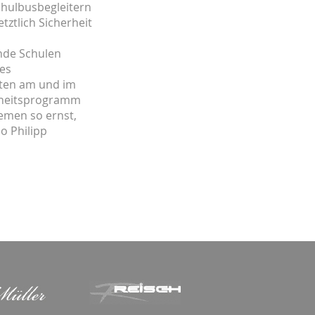
Schulbusbegleitern
tztlich Sicherheit
ende Schulen
les
alten am und im
rheitsprogramm
emen so ernst,
o Philipp