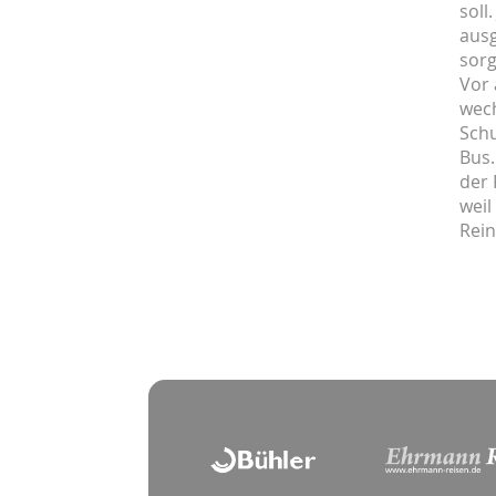
soll
ausg
sor
Vor 
wech
Schu
Bus
der 
weil
Rein