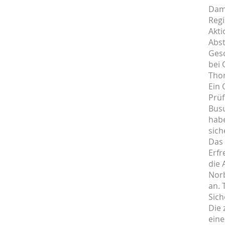
Dami
Reg
Akti
Abst
Gesc
bei 
Thom
Ein 
Prüf
Busu
habe
sich
Das 
Erfr
die 
Norb
an. 
Sic
Die 
eine