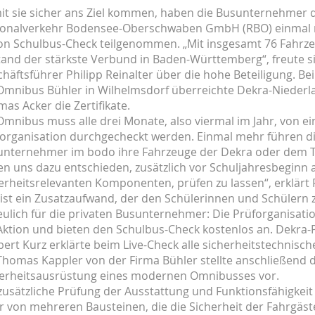
t sie sicher ans Ziel kommen, haben die Busunternehmer 
ionalverkehr Bodensee-Oberschwaben GmbH (RBO) einmal 
on Schulbus-Check teilgenommen. „Mit insgesamt 76 Fahrze
and der stärkste Verbund in Baden-Württemberg“, freute s
häftsführer Philipp Reinalter über die hohe Beteiligung. B
Omnibus Bühler in Wilhelmsdorf überreichte Dekra-Niederl
as Acker die Zertifikate.
Omnibus muss alle drei Monate, also viermal im Jahr, von ei
organisation durchgecheckt werden. Einmal mehr führen di
nternehmer im bodo ihre Fahrzeuge der Dekra oder dem T
n uns dazu entschieden, zusätzlich vor Schuljahresbeginn a
erheitsrelevanten Komponenten, prüfen zu lassen“, erklärt P
ist ein Zusatzaufwand, der den Schülerinnen und Schüler
eulich für die privaten Busunternehmer: Die Prüforganisat
Aktion und bieten den Schulbus-Check kostenlos an. Dekra-
ert Kurz erklärte beim Live-Check alle sicherheitstechnisc
Thomas Kappler von der Firma Bühler stellte anschließend d
herheitsausrüstung eines modernen Omnibusses vor.
zusätzliche Prüfung der Ausstattung und Funktionsfähigkeit 
r von mehreren Bausteinen, die die Sicherheit der Fahrgäst