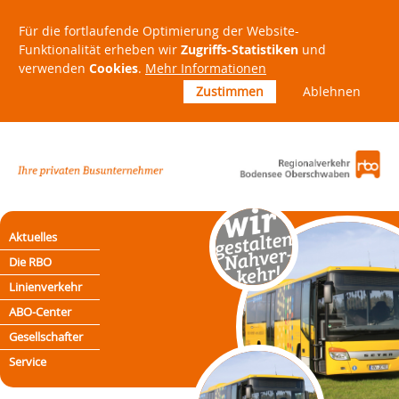
Für die fortlaufende Optimierung der Website-
Funktionalität erheben wir
Zugriffs-Statistiken
und
verwenden
Cookies
.
Mehr Informationen
Zustimmen
Ablehnen
Aktuelles
Die RBO
Linienverkehr
ABO-Center
Gesellschafter
Service